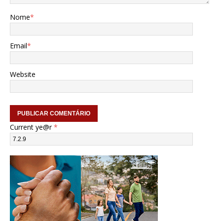
Nome
*
Email
*
Website
Current ye@r
*