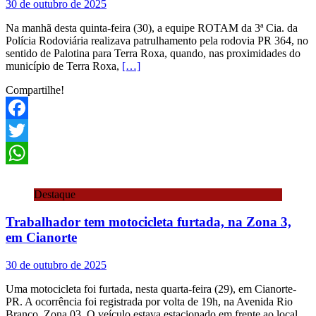
30 de outubro de 2025
Na manhã desta quinta-feira (30), a equipe ROTAM da 3ª Cia. da
Polícia Rodoviária realizava patrulhamento pela rodovia PR 364, no
sentido de Palotina para Terra Roxa, quando, nas proximidades do
município de Terra Roxa,
[…]
Compartilhe!
Facebook
Twitter
WhatsApp
Destaque
Trabalhador tem motocicleta furtada, na Zona 3,
em Cianorte
30 de outubro de 2025
Uma motocicleta foi furtada, nesta quarta-feira (29), em Cianorte-
PR. A ocorrência foi registrada por volta de 19h, na Avenida Rio
Branco, Zona 03. O veículo estava estacionado em frente ao local