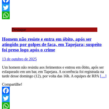
Facebook
Twitter
WhatsApp
Destaque
Homem não resiste e entra em óbito, após ser
atingido por golpes de faca, em Tapejara; suspeito
foi preso logo após o crime
13 de outubro de 2025
Um homem não resistiu aos ferimentos e entrou em óbito, após ser
esfaqueado em um bar, em Tapejara. A ocorrência foi registrada na
tarde desse domingo (12), por volta das 16h. A equipes de RPA
[…]
Compartilhe!
Facebook
Twitter