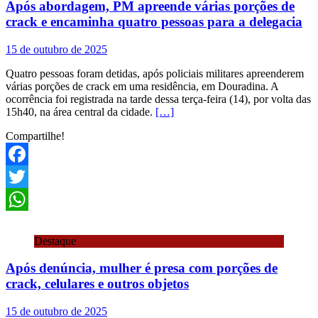
Após abordagem, PM apreende várias porções de
crack e encaminha quatro pessoas para a delegacia
15 de outubro de 2025
Quatro pessoas foram detidas, após policiais militares apreenderem
várias porções de crack em uma residência, em Douradina. A
ocorrência foi registrada na tarde dessa terça-feira (14), por volta das
15h40, na área central da cidade.
[…]
Compartilhe!
Facebook
Twitter
WhatsApp
Destaque
Após denúncia, mulher é presa com porções de
crack, celulares e outros objetos
15 de outubro de 2025