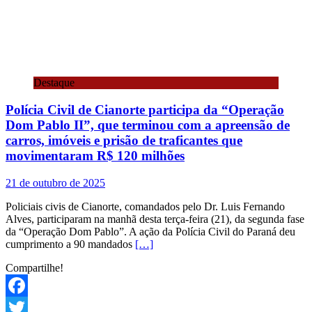
Destaque
Polícia Civil de Cianorte participa da “Operação
Dom Pablo II”, que terminou com a apreensão de
carros, imóveis e prisão de traficantes que
movimentaram R$ 120 milhões
21 de outubro de 2025
Policiais civis de Cianorte, comandados pelo Dr. Luis Fernando
Alves, participaram na manhã desta terça-feira (21), da segunda fase
da “Operação Dom Pablo”. A ação da Polícia Civil do Paraná deu
cumprimento a 90 mandados
[…]
Compartilhe!
Facebook