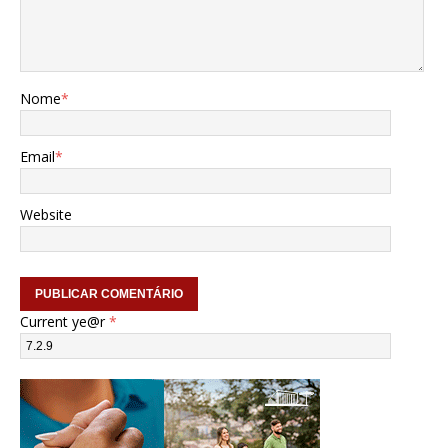
Nome
*
Email
*
Website
Current ye@r
*