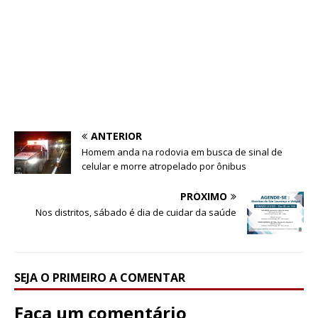
k
r
A
p
p
ANTERIOR
Homem anda na rodovia em busca de sinal de
celular e morre atropelado por ônibus
PRÓXIMO
Nos distritos, sábado é dia de cuidar da saúde
SEJA O PRIMEIRO A COMENTAR
Faça um comentário