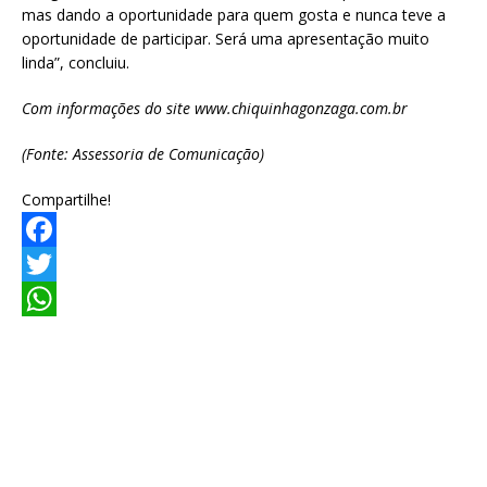
mas dando a oportunidade para quem gosta e nunca teve a
oportunidade de participar. Será uma apresentação muito
linda”, concluiu.
Com informações do site www.chiquinhagonzaga.com.br
(Fonte: Assessoria de Comunicação)
Compartilhe!
F
a
T
c
w
W
e
i
h
b
t
a
o
t
t
o
e
s